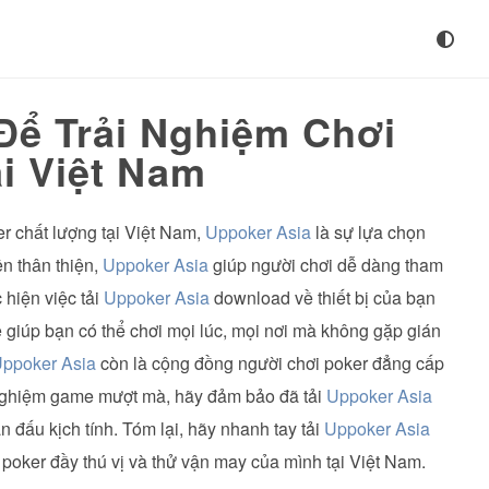
Để Trải Nghiệm Chơi
i Việt Nam
r chất lượng tại Việt Nam,
Uppoker Asia
là sự lựa chọn
n thân thiện,
Uppoker Asia
giúp người chơi dễ dàng tham
 hiện việc tải
Uppoker Asia
download về thiết bị của bạn
 giúp bạn có thể chơi mọi lúc, mọi nơi mà không gặp gián
ppoker Asia
còn là cộng đồng người chơi poker đẳng cấp
 nghiệm game mượt mà, hãy đảm bảo đã tải
Uppoker Asia
đấu kịch tính. Tóm lại, hãy nhanh tay tải
Uppoker Asia
oker đầy thú vị và thử vận may của mình tại Việt Nam.