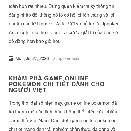
toàn hơn rất nhiều. Đừng quên kiểm tra kỹ thông tin
đăng nhập để không bỏ lỡ cơ hội chiến thắng và lợi
nhuận cao từ Uppoker Asia. Với sự hỗ trợ từ Uppoker
Asia login, mọi hoạt động cá cược, giải trí của bạn sẽ
dễ dàng hơn bao giờ hết.
Mon, Jul 27, 2026
uppoker asia
KHÁM PHÁ GAME ONLINE
POKEMON CHI TIẾT DÀNH CHO
NGƯỜI VIỆT
Trong thời đại số hiện nay, game online pokemon đã
trở thành món ăn tinh thần không thể thiếu của nhiều
game thủ Việt Nam. Đặc biệt, game online pokemon
chi tiết mang đến trải nghiệm chân thực, đa dạng và