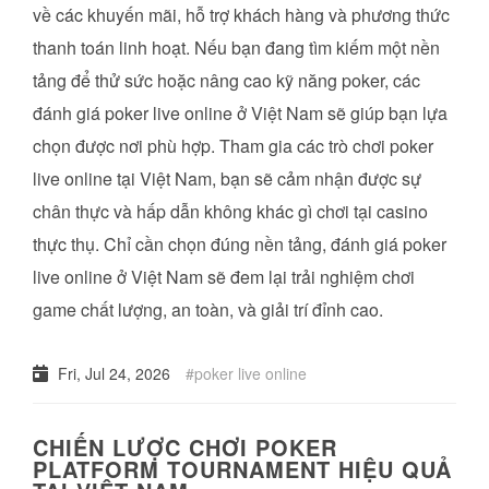
về các khuyến mãi, hỗ trợ khách hàng và phương thức
thanh toán linh hoạt. Nếu bạn đang tìm kiếm một nền
tảng để thử sức hoặc nâng cao kỹ năng poker, các
đánh giá poker live online ở Việt Nam sẽ giúp bạn lựa
chọn được nơi phù hợp. Tham gia các trò chơi poker
live online tại Việt Nam, bạn sẽ cảm nhận được sự
chân thực và hấp dẫn không khác gì chơi tại casino
thực thụ. Chỉ cần chọn đúng nền tảng, đánh giá poker
live online ở Việt Nam sẽ đem lại trải nghiệm chơi
game chất lượng, an toàn, và giải trí đỉnh cao.
Fri, Jul 24, 2026
poker live online
CHIẾN LƯỢC CHƠI POKER
PLATFORM TOURNAMENT HIỆU QUẢ