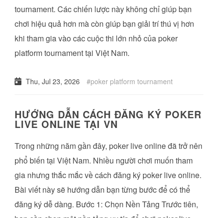
tournament. Các chiến lược này không chỉ giúp bạn
chơi hiệu quả hơn mà còn giúp bạn giải trí thú vị hơn
khi tham gia vào các cuộc thi lớn nhỏ của poker
platform tournament tại Việt Nam.
Thu, Jul 23, 2026
poker platform tournament
HƯỚNG DẪN CÁCH ĐĂNG KÝ POKER
LIVE ONLINE TẠI VN
Trong những năm gần đây, poker live online đã trở nên
phổ biến tại Việt Nam. Nhiều người chơi muốn tham
gia nhưng thắc mắc về cách đăng ký poker live online.
Bài viết này sẽ hướng dẫn bạn từng bước để có thể
đăng ký dễ dàng. Bước 1: Chọn Nền Tảng Trước tiên,