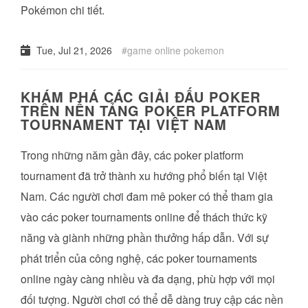
Pokémon chi tiết.
Tue, Jul 21, 2026
game online pokemon
KHÁM PHÁ CÁC GIẢI ĐẤU POKER
TRÊN NỀN TẢNG POKER PLATFORM
TOURNAMENT TẠI VIỆT NAM
Trong những năm gần đây, các poker platform
tournament đã trở thành xu hướng phổ biến tại Việt
Nam. Các người chơi đam mê poker có thể tham gia
vào các poker tournaments online để thách thức kỹ
năng và giành những phần thưởng hấp dẫn. Với sự
phát triển của công nghệ, các poker tournaments
online ngày càng nhiều và đa dạng, phù hợp với mọi
đối tượng. Người chơi có thể dễ dàng truy cập các nền